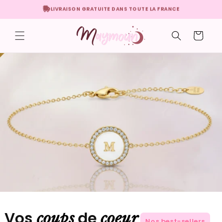
Skip to
SERVICE CLIENT 7/7J 24/24H TOUTE L'ANNÉE
content
Cart
Vos
de
coups
coeur
Nos best-sellers